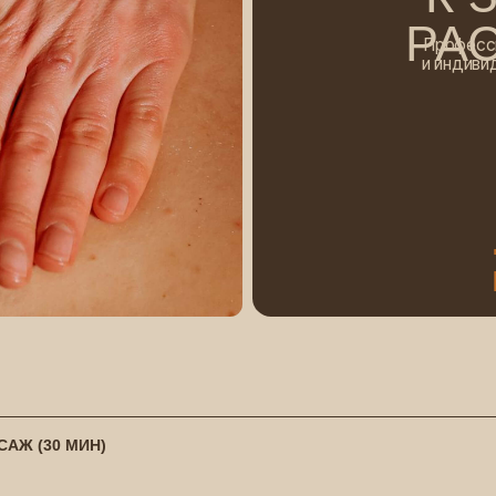
и индивидуальный подх
энергию, а д
...пен
масса
АЖ (30 МИН)