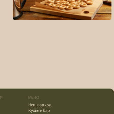
МЕНЮ
Наш подход
Кухня и бар
Отзывы
Цены
Специальные предложения
Подарочные сертификаты
Корпоративное размещение
Банные принадлежности
Правила посещения
Контакты
ОБЩЕСТВЕННЫЕ БАНИ
Мужской разряд
Женский разряд