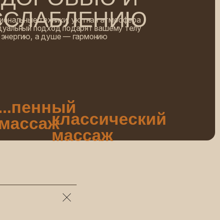
од подарят вашему телу
уше — гармонию
ный
классический
ж
массаж