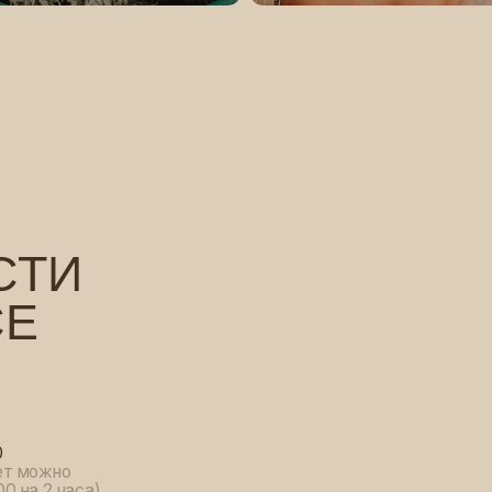
И
но
часа)
У
нас
парковка