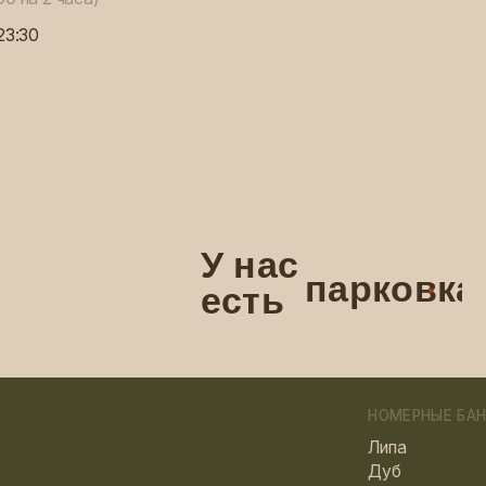
есть
НОМЕРНЫЕ БАНИ
Липа
Дуб
Береза
Клён
Хвоя
Крапива
Смотреть все
СПА УСЛУГИ
в
Парение
Помывки
Пилинг
Массаж