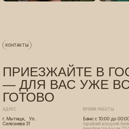
ПРИЕЗЖАЙТЕ В ГОСТ
— ДЛЯ ВАС УЖЕ ВСЕ
ГОТОВО
АДРЕС
ВРЕМЯ РАБОТЫ
г. Мытищи, Ул.
Бани: с 10:00 до 00:00
Селезнева 31
(крайний входной билет мож
приобрести после 22.00 на 2 
Ресторан: с 10:00 до 23:30
СВЯЗАТЬСЯ С НАМИ
Бар: с 10:00 до 00:00
Почта: banimit@yandex.ru
Телефон: 8(499)391-65-75
*instagram — запрещенная экстремисткая
организация, запрещенная на территории РФ