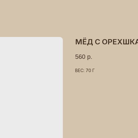
МЁД С ОРЕХШК
560
р.
ВЕС: 70 Г